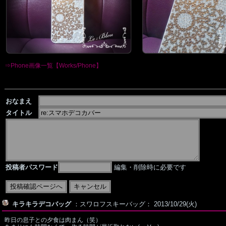
⇒Phone画像一覧【Works/Phone】
おなまえ
タイトル
投稿者パスワード
編集・削除時に必要です
キラキラデコバッグ
：スワロフスキーバッグ： 2013/10/29(火)
昨日の息子との夕食は肉まん（笑）