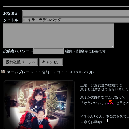
おなまえ
タイトル
投稿者パスワード
編集・削除時に必要です
ネームプレート
：：名前 デコ：： 2013/10/28(月)
土曜日はお友達の結婚式に
息子と出席させてもらいました(*
息子が大好きな方だけあって、
「かわいいぃぃぃ
」と目が
MちゃんTくん、本当におめで
末永くお幸せに