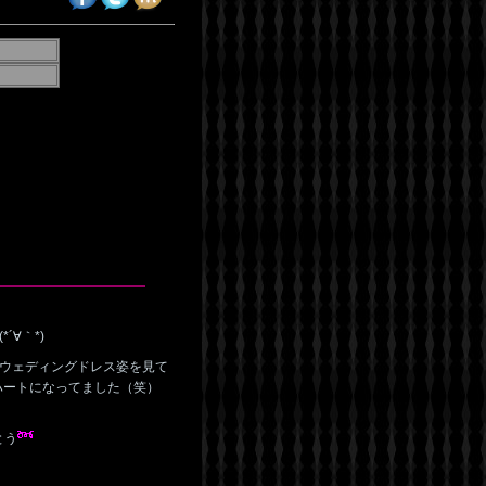
´∀｀*)
ウェディングドレス姿を見て
ハートになってました（笑）
とう