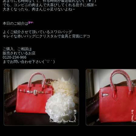
あまりにも時間なくて、作る時間が最近取れない( ；∀；)
でも、コンビニの肉まんで大喜びしてくれる息子に感謝～
大きくなったら、肉まんじゃ足りないよね～
本日のご紹介は
よくご紹介させて頂いているスワロバッグ
キレイな赤いバッグにクリスタルで金具と背面にデコ
ご購入、ご相談は
販売されているお店
0120‐234‐966
までお問い合わせ下さい( ´▽｀)