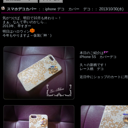
スマホデコカバー
：：iphone デコ カバー デコ：： 2013/10/30(水)
気がつけば、明日で10月も終わり～！
まぁ、なんて早いのかしら…
2013年、早すぎー
明日はハロウィン
今年もやりますよ～仮装( ´艸｀)
本日のご紹介は
iPhone 5S カバーデコ
久々の新柄です！
レース柄 デコ
近日中にショップのカートに用