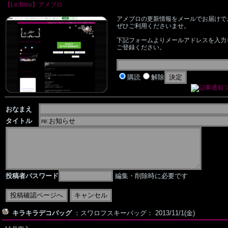
【Le:Bleu】アメブロ
アメブロの更新情報をメールでお届けで
ぜひご利用くださいませ。
下記フォームよりメールアドレスを入力
ご登録ください。
購読
解除
おなまえ
タイトル
投稿者パスワード
編集・削除時に必要です
キラキラデコバッグ
：スワロフスキーバッグ： 2013/11/1(金)