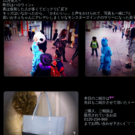
11月突入～
昨日はハロウィン♪
夜は仮装した人が多くてビックリ(;ﾟДﾟ)!
キッズはいなかったから、「かわいいぃ」と声をかけられて、写真も一緒に?と
若いおネェちゃんにデレデレしまくりなモンスターズインクのサリーになった息
本日のご紹介は
先日もご紹介させて頂いたトー
ご購入、ご相談は
販売されているお店
0120‐234‐966
までお問い合わせ下さい( ´▽｀