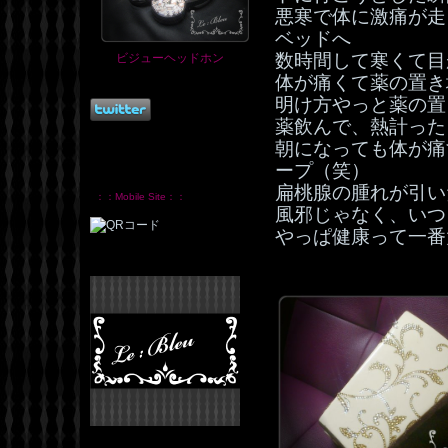
悪寒で体に激痛が走
ベッドへ
数時間して寒くて目
ビジューヘッドホン
体が痛くて薬の置き
明け方やっと薬の置
薬飲んで、熱計ったら
朝になっても体が痛
ープ（笑）
扁桃腺の腫れが引い
：：Mobile Site：：
風邪じゃなく、いつ
やっぱ健康って一番