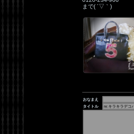
まで( ´▽｀)
おなまえ
タイトル