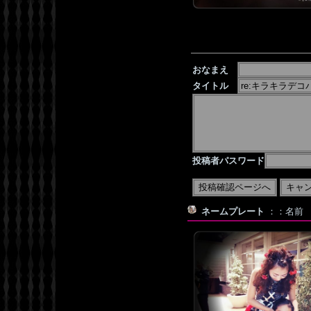
おなまえ
タイトル
投稿者パスワード
ネームプレート
：：名前 デコ