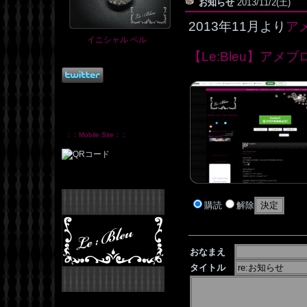
お知らせ
2013/11/2(土)
2013年11月より
ア
イニシャル ベル
【Le:Bleu】アメブ
：：Mobile Site：：
購読
解除
おなまえ
タイトル