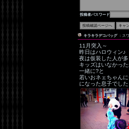
投稿者パスワード
キラキラデコバッグ
：スワ
11月突入～
昨日はハロウィン♪
夜は仮装した人が多くて
キッズはいなかった
一緒に?と
若いおネェちゃんに
になった息子でした