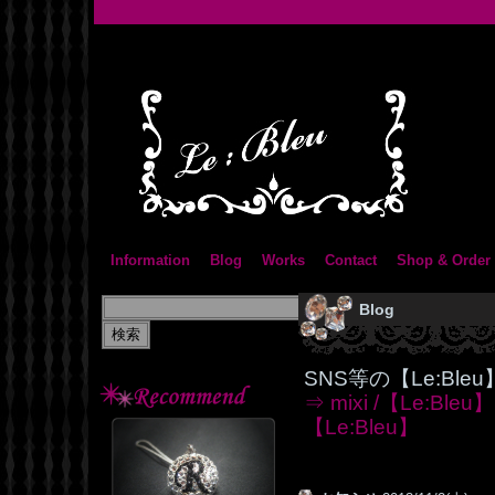
Information
Blog
Works
Contact
Shop & Order
Blog
SNS等の【Le:Bl
⇒ mixi /【Le:Bleu】
【Le:Bleu】