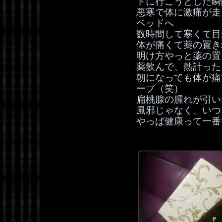
ドに行こうとした瞬
悪寒で体に激痛が走
ベッドへ
数時間して寒くて目
体が痛くて薬の置き
明け方やっと薬の置
薬飲んで、熱計ったら
朝になっても体が痛
ープ（笑）
扁桃腺の腫れが引い
風邪じゃなく、いつ
やっぱ健康って一番