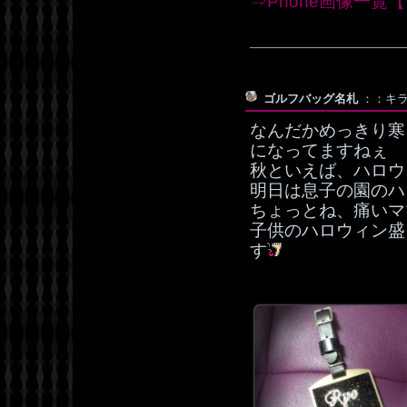
⇒Phone画像一覧【W
ゴルフバッグ名札
：：キラキ
なんだかめっきり寒
になってますねぇ
秋といえば、ハロウ
明日は息子の園のハ
ちょっとね、痛いマ
子供のハロウィン盛
す