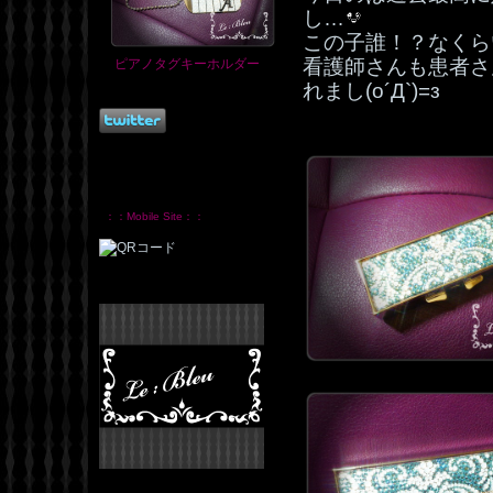
し…
この子誰！？なくら
看護師さんも患者さ
ピアノタグキーホルダー
れまし(o´Д`)=з
：：Mobile Site：：