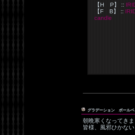
【H P】 ::
IR
【F B】 ::
IR
candle
グラデーション ボール
朝晩寒くなってきま
皆様、風邪ひかない