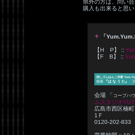
県外の方は、問い合
購入も出来ると思い
「Yum.Yum.
【H P】 ::
Yu
【F B】 ::
Yu
消しゴムはんこ作家 Yum.Yu
個展
『は な う た』
10
会場 「
コープハ
ムスタジオYUT
広島市西区楠町1
1Ｆ
0120-202-833