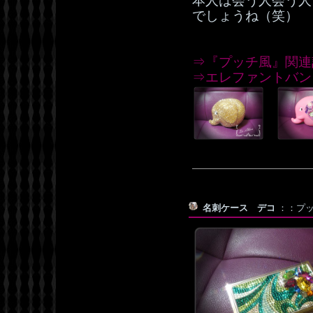
本人は会う人会う人
でしょうね（笑）
⇒『プッチ風』関連
⇒エレファントバン
名刺ケース デコ
：：プッチ