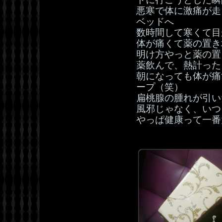
悪寒で体に激痛が走
ベッドへ
数時間して寒くて目
体が痛くて薬の置き
明け方やっと薬の置
薬飲んで、熱計ったら
朝になっても体が痛
ープ（笑）
扁桃腺の腫れが引い
風邪じゃなく、いつ
やっぱ健康って一番