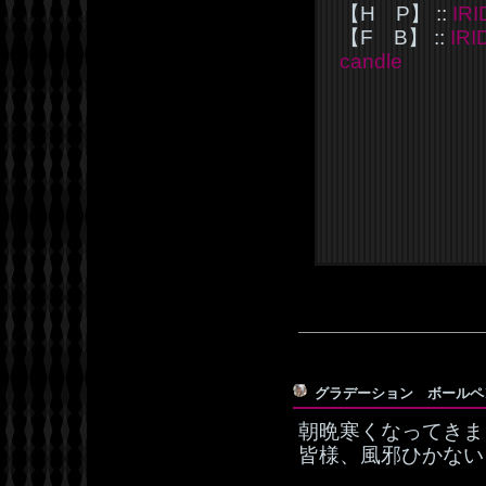
【H P】 ::
IR
【F B】 ::
IR
candle
グラデーション ボール
朝晩寒くなってきま
皆様、風邪ひかない