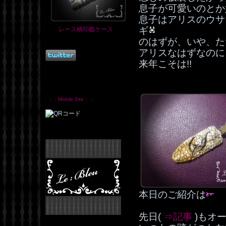
息子が可愛いのとか
息子はアリスのウサ
ギ
レース柄印鑑ケース
のはずが、いや、た
アリスなはずなのに
来年こそは!!
：：Mobile Site：：
本日のご紹介は
先日(
⇒記事
)もオ