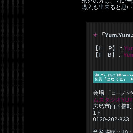
県外の方は、問い合
購入も出来ると思い
「Yum.Yum.
【H P】 ::
Yu
【F B】 ::
Yu
消しゴムはんこ作家 Yum.Yu
個展
『は な う た』
10
会場 「
コープハ
ムスタジオYUT
広島市西区楠町1
1Ｆ
0120-202-833
営業時間 :: 10