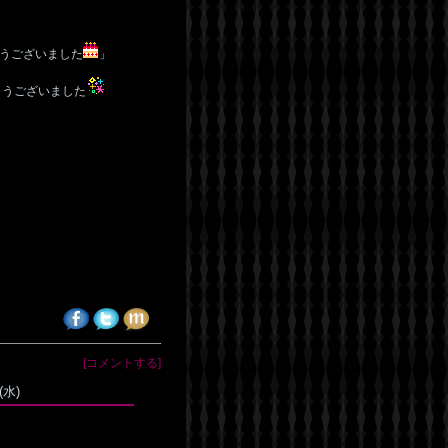
うございました
」
とうございました
。
[コメントする]
(水)