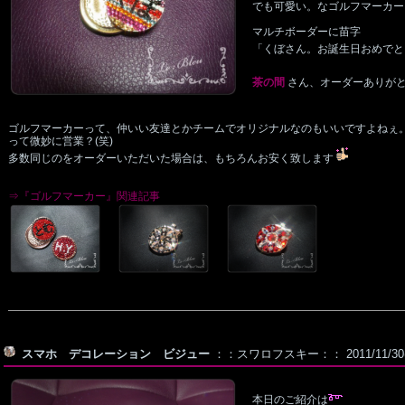
でも可愛い。なゴルフマーカー
マルチボーダーに苗字
「くぼさん。お誕生日おめでと
茶の間
さん、オーダーありが
ゴルフマーカーって、仲いい友達とかチームでオリジナルなのもいいですよねぇ
って微妙に営業？(笑)
多数同じのをオーダーいただいた場合は、もちろんお安く致します
⇒『ゴルフマーカー』関連記事
スマホ デコレーション ビジュー
：：スワロフスキー：： 2011/11/30
本日のご紹介は