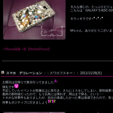
大人な感じの、たっぷりビジュ
こちらは GALAXY S II(SC-02
キラッキラです
Mちゃん、ありがとうございま
⇒Phone画像一覧【Works/Phone】
スマホ デコレーション
：：スワロフスキー：： 2011/11/28(月)
土曜日は日帰りで東京行ってきました
弾丸です
予定していたイベントが想像以上に長引き、さらにミスをしてしまい、新幹線乗り
最終の新幹線だったので、もう広島には帰れず、岡山まで帰る。という･･･
トホホな珍事件もありましたが、自分の達成したかった事は達成できたので、良
何事もポジティブに行きましょう