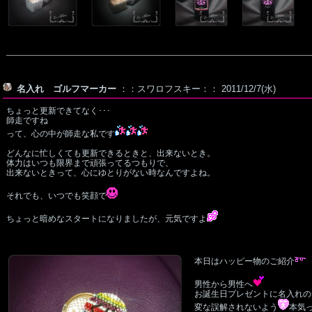
名入れ ゴルフマーカー
：：スワロフスキー：： 2011/12/7(水)
ちょっと更新できてなく･･･
師走ですね
って、心の中が師走な私です
どんなに忙しくても更新できるときと、出来ないとき。
体力はいつも限界まで頑張ってるつもりで、
出来ないときって、心にゆとりがない時なんですよね。
それでも、いつでも笑顔で
ちょっと暗めなスタートになりましたが、元気ですよ
本日はハッピー物のご紹介
男性から男性へ
お誕生日プレゼントに名入れの
変な誤解されないよう
本気