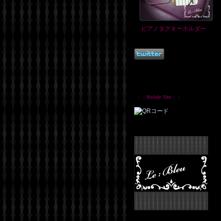
ピアノタグキーホルダー
：：Mobile Site：：