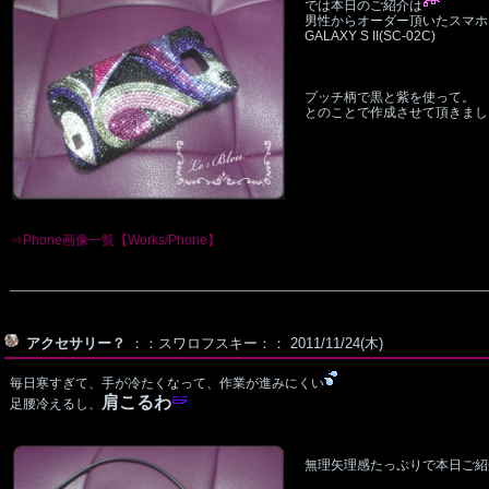
では本日のご紹介は
男性からオーダー頂いたスマホ
GALAXY S II(SC-02C)
プッチ柄で黒と紫を使って。
とのことで作成させて頂きまし
⇒Phone画像一覧【Works/Phone】
アクセサリー？
：：スワロフスキー：： 2011/11/24(木)
毎日寒すぎて、手が冷たくなって、作業が進みにくい
肩こるわ
足腰冷えるし、
無理矢理感たっぷりで本日ご紹