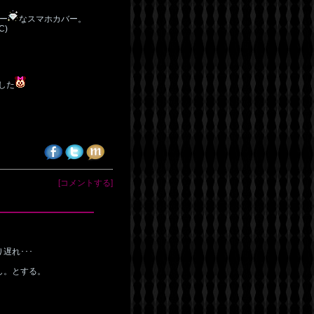
ー
なスマホカバー。
C)
した
[コメントする]
遅れ･･･
し。とする。