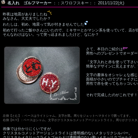
名入れ ゴルフマーカー
：：スワロフスキー：： 2011/11/22(火)
昨夜は地震がありましたね
みなさん、大丈夫でしたか？
わたしは、初め、地震って気が付きませんでした
初めて行ったご飯やさんにいたので、ミキサーとかマシン系を使っていて、店が
そんなわけはない。って突っ込まれましたけど、なにか？
さて、本日のご紹介は
男性へのプレゼントでオーダー
「文字入れと赤を使って下さい
簡単なデザインに見えますが、
文字の書体をオシャレぇな感じ
面積が小さいのでブチャイクに
男性で赤を使ってもカッコいい
それで完成したのがこれです！
左側【とむ】：ベースはライトシャム。文字が黒。周りをジェットヘマタイトで囲ってます。
右側【H.Y】：ベースはシャム。文字がクリスタルコメットアージェントライト。周りがクリス
画像では分かりにくいですが、
クリスタルコメットアージェントライトは透明感のないメタッリクシルバー。
クリスタルメタリックライトゴールドは透明感のない薄いメタッリクゴールド。