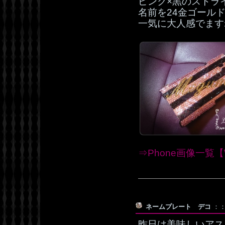
ピンク×黒のストラ
名前を24金ゴール
一気に大人感でます
⇒Phone画像一覧【W
ネームプレート デコ
：：
昨日は美味しいアス