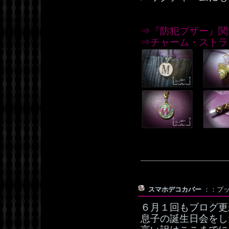
⇒『防犯ブザー』関
⇒チャーム・ストラ
スマホデコカバー
：：プッチ
６月１回もブログ更新
息子の誕生日会をした