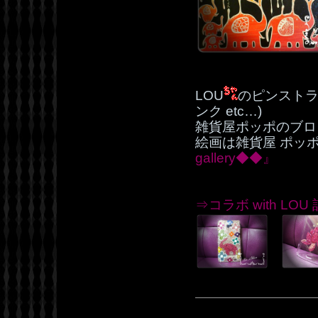
LOU
のピンストラ
ンク etc…)
雑貨屋ポッポのブ
絵画は雑貨屋 ポッ
gallery◆◆』
⇒コラボ with LO