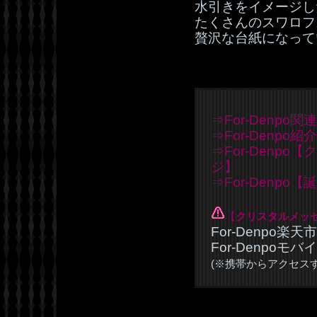
水引きをイメージし
たくさんのスワロフ
贅沢な台紙になって
⇒For-Denpo関
⇒For-Denpo
⇒For-Denp
ジ】
⇒For-Denp
【
クリスタルメッ
For-Denpo楽
For-Denpoモ
(※携帯からアクセス