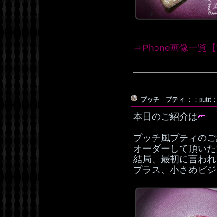
⇒Phone画像一覧【W
プッチ プティ
：：putit：
本日のご紹介は
プッチ風プティのご
オーダーして頂いた
結局、最初に言われ
プラス、小さめビジ