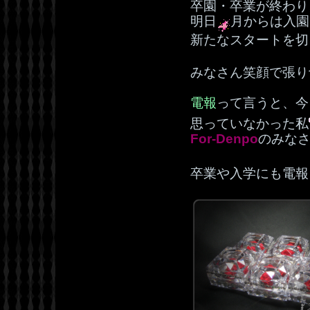
卒園・卒業が終わり
明日
月からは入園
新たなスタートを切
みなさん笑顔で張り
電報
って言うと、今
思っていなかった私
For-Denpo
のみな
卒業や入学にも電報