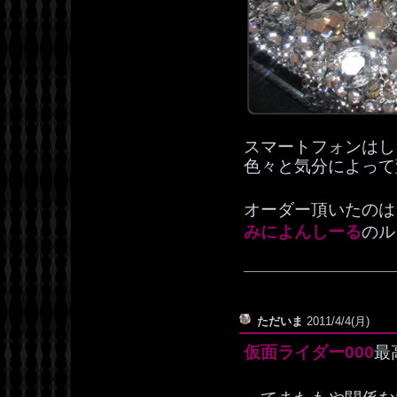
スマートフォンはし
色々と気分によって
オーダー頂いたのは
みによんしーる
のル
ただいま
2011/4/4(月)
仮面ライダー000
最