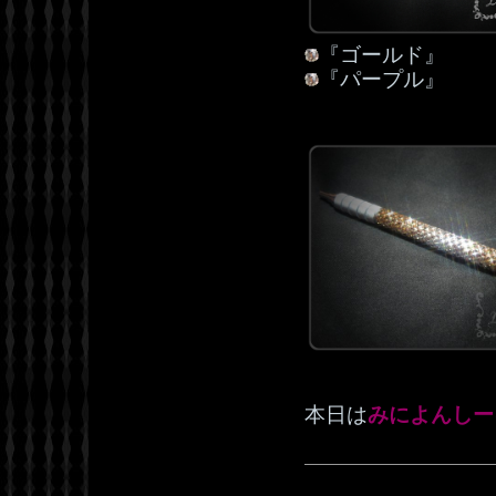
『ゴールド』
『パープル』
本日は
みによんしー