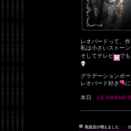
レオパードって、作
私は小さいストーン
そしてテレビ
でも
グラデーションボー
レオパード好き
に
本日
LE GRAND 
取扱店が増えました
：：雑貨