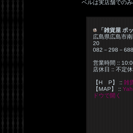
ベルは実店舗でのみ
「雑貨屋 ポ
広島県広島市南
20
082－298－68
営業時間 :: 10:0
店休日 :: 不定休
【H P】 ::
雑
【MAP】 ::
Ya
ドウで開く