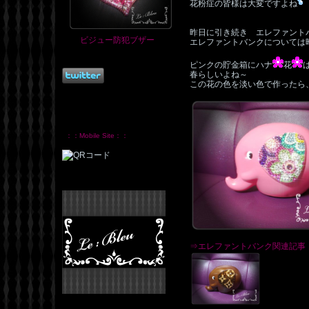
花粉症の皆様は大変ですよね
昨日に引き続き エレファント
ビジュー防犯ブザー
エレファントバンクについては
ピンクの貯金箱にハナ
花
春らしいよね～
この花の色を淡い色で作ったら
：：Mobile Site：：
⇒エレファントバンク関連記事