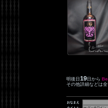
19
明後日
日から
Be
その他詳細などは
おなまえ
タイトル