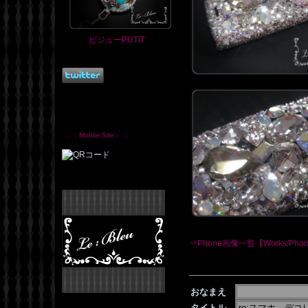
ビジューPUTIT
：：Mobile Site：：
⇒Phone画像一覧【Works/Pho
おなまえ
タイトル