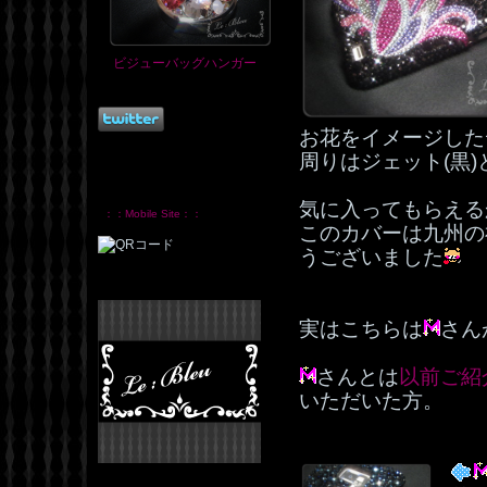
ビジューバッグハンガー
お花をイメージした
周りはジェット(黒
気に入ってもらえる
：：Mobile Site：：
このカバーは九州の
うございました
実はこちらは
さん
さんとは
以前ご紹
いただいた方。