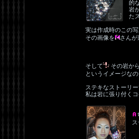
的
岩
た
実は作成時のこの写
その画像を
さんが
そして
その岩から
というイメージなの
ステキなストーリー
私は岩に張り付くコ
ス