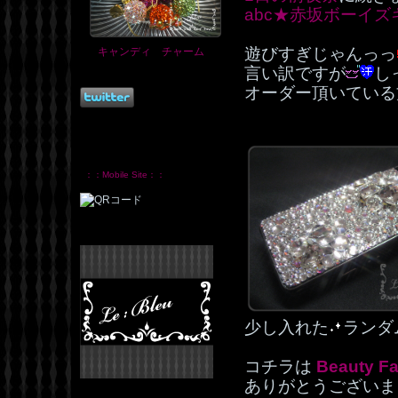
abc★赤坂ボーイ
遊びすぎじゃんっっ
キャンディ チャーム
言い訳ですが
し
オーダー頂いている
：：Mobile Site：：
少し入れた
ランダ
コチラは
Beauty Fa
ありがとうございま