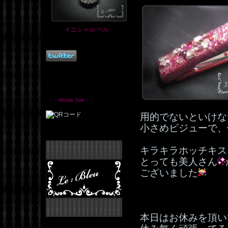
イニシャル ベル
：：Mobile Site：：
用的でないといけな
小さめビジューで、
キラキラホッチキス
とっても美人さん
ございました
本日はお休みを頂い