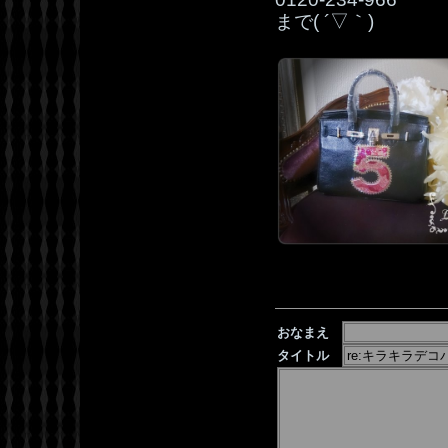
まで( ´▽｀)
おなまえ
タイトル