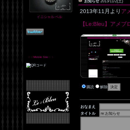
お知らせ
2013/11/2(土)
2013年11月より
ア
イニシャル ベル
【Le:Bleu】アメブ
：：Mobile Site：：
購読
解除
おなまえ
タイトル