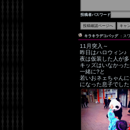
投稿者パスワード
キラキラデコバッグ
：スワ
11月突入～
昨日はハロウィン♪
夜は仮装した人が多くて
キッズはいなかった
一緒に?と
若いおネェちゃんに
になった息子でした