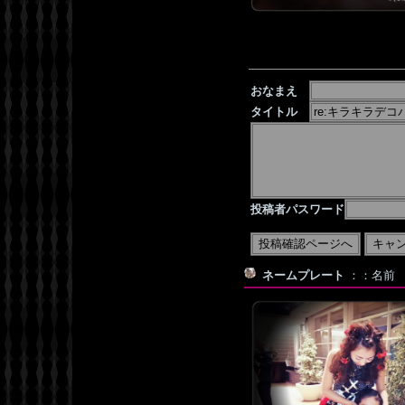
おなまえ
タイトル
投稿者パスワード
ネームプレート
：：名前 デコ