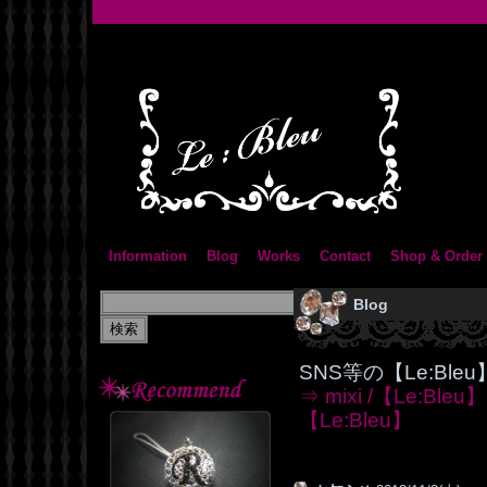
Information
Blog
Works
Contact
Shop & Order
Blog
SNS等の【Le:Bl
⇒ mixi /【Le:Bleu】
【Le:Bleu】