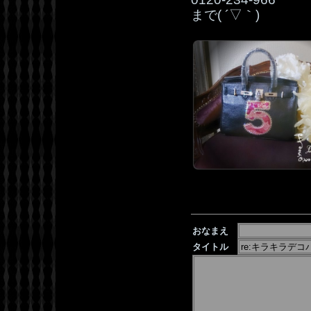
まで( ´▽｀)
おなまえ
タイトル