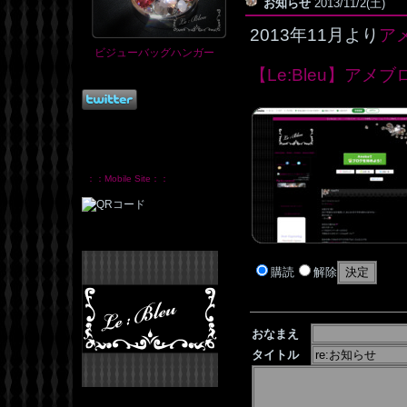
お知らせ
2013/11/2(土)
2013年11月より
ア
ビジューバッグハンガー
【Le:Bleu】アメブ
：：Mobile Site：：
購読
解除
おなまえ
タイトル