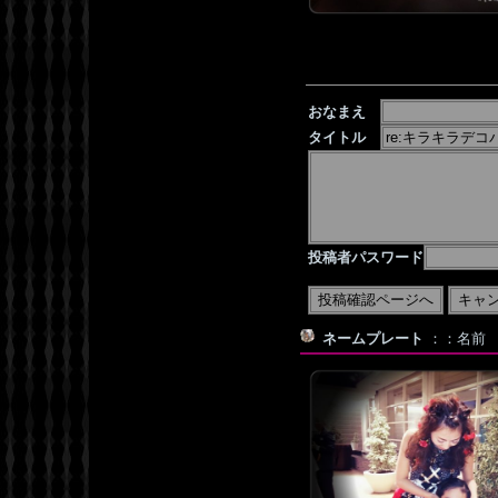
おなまえ
タイトル
投稿者パスワード
ネームプレート
：：名前 デコ