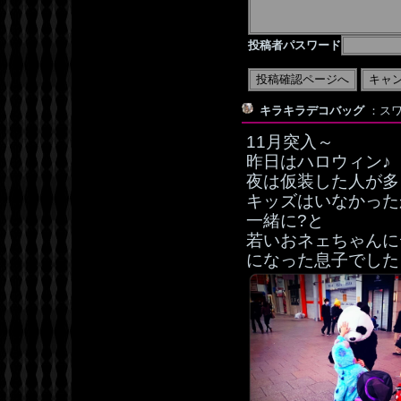
投稿者パスワード
キラキラデコバッグ
：スワ
11月突入～
昨日はハロウィン♪
夜は仮装した人が多くて
キッズはいなかった
一緒に?と
若いおネェちゃんに
になった息子でした