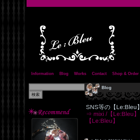
Information
Blog
Works
Contact
Shop & Order
Blog
SNS等の【Le:Bl
⇒ mixi /【Le:Bleu】
【Le:Bleu】